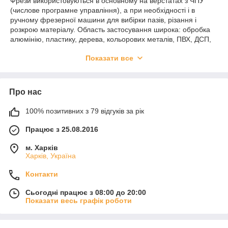
Фрези використовуються в основному на верстатах з ЧПУ
(числове програмне управління), а при необхідності і в
ручному фрезерної машини для вибірки пазів, різання і
розкрою матеріалу. Область застосування широка: обробка
алюмінію, пластику, дерева, кольорових металів, ПВХ, ДСП,
ЛДСП, МДФ, ДВП, фанери, акрилу та інших твердих
Показати все
матеріалів. У кожного матеріалу своя специфіка різання.
У сучасному виробництві використання фрезерувальних
верстатів з ЧПУ придбало широку затребуваність. Завдяки
Про нас
правильному підбору фрези для верстата Ви можете значно
зменшити витрати і збільшити продуктивність вашого бізнесу,
а значить і його прибуток.
100% позитивних з 79 відгуків за рік
Працює з 25.08.2016
м. Харків
Харків, Україна
Контакти
Сьогодні працює з 08:00 до 20:00
Показати весь графік роботи