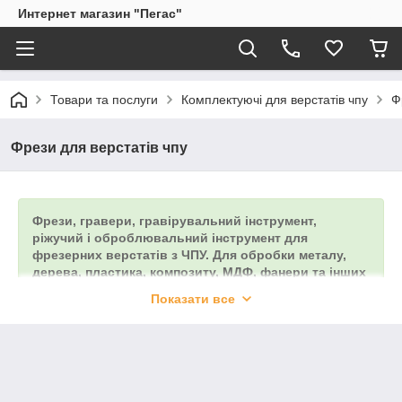
Интернет магазин "Пегас"
Товари та послуги
Комплектуючі для верстатів чпу
Ф
Фрези для верстатів чпу
Фрези, гравери, гравірувальний інструмент,
ріжучий і оброблювальний інструмент для
фрезерних верстатів з ЧПУ. Для обробки металу,
дерева, пластика, композиту, МДФ, фанери та інших
матеріалів.
Показати все