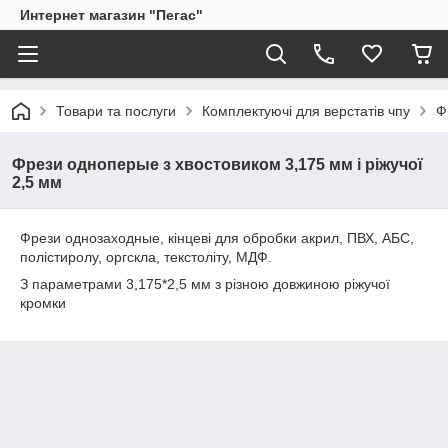
Интернет магазин "Пегас"
Товари та послуги
Комплектуючі для верстатів чпу
Ф
Фрези одноперые з хвостовиком 3,175 мм і ріжучої
2,5 мм
Фрези однозаходные, кінцеві для обробки акрил, ПВХ, АБС,
полістиролу, оргскла, текстоліту, МДФ.
З параметрами 3,175*2,5 мм з різною довжиною ріжучої
кромки