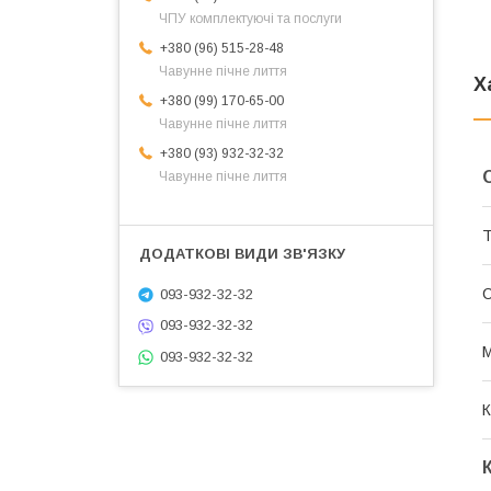
ЧПУ комплектуючі та послуги
+380 (96) 515-28-48
Чавунне пічне лиття
Х
+380 (99) 170-65-00
Чавунне пічне лиття
+380 (93) 932-32-32
Чавунне пічне лиття
Т
093-932-32-32
093-932-32-32
М
093-932-32-32
К