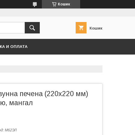
Кошик
Кошик
КА И ОПЛАТА
вунна печена (220х220 мм)
кю, мангал
од:
М62ЭЛ