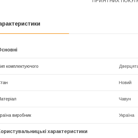
ПРИЯТНИХ ПОКУП
арактеристики
Основні
ип комплектуючого
Дверцят
Стан
Новий
атеріал
Чавун
раїна виробник
Україна
Користувальницькі характеристики