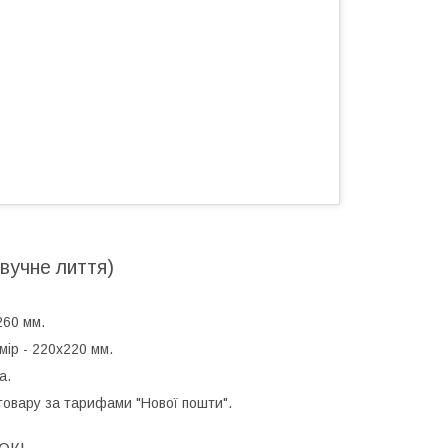
звучне лиття)
260 мм.
ір - 220х220 мм.
а.
товару за тарифами "Нової пошти".