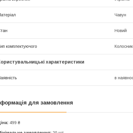
атеріал
Чавун
Стан
Новий
ип комплектуючого
Колосник
Користувальницькі характеристики
аявність
в наявнос
нформація для замовлення
іна:
499 ₴
Мінімальне замовлення:
20 шт.