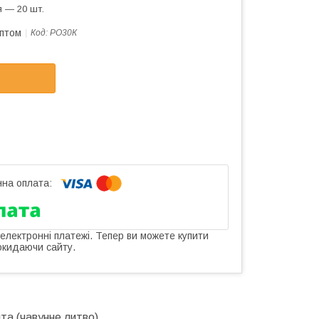
 — 20 шт.
оптом
Код:
РО30К
 електронні платежі. Тепер ви можете купити
окидаючи сайту.
та (чавунне литво)