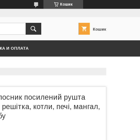
Кошик
Кошик
КА И ОПЛАТА
лосник посилений рушта
решітка, котли, печі, мангал,
бу