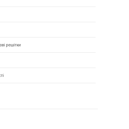
ові решітки
ті