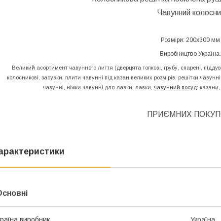
Чавунний колосни
Розміри: 200х300 мм
Виробництво Україна.
Великий асортимент чавунного лиття (дверцята топкові, грубу, спарені, піддув
колосникові, засувки, плити чавунні під казан великих розмірів, решітки чавун
чавунні, ніжки чавунні для лавки, лавки,
чавунний посуд
: казани,
ПРИЄМНИХ ПОКУП
арактеристики
Основні
раїна виробник
Україна