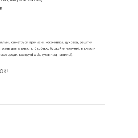
к
альні, сажетруси прочисні, косонники, духовка, решітки
ні гриль для мангала, барбекю, буржуйки чавунні, мангали
 сковороди, каструлі wok, гусятниці, млинці).
ОК!