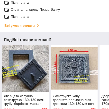
Післяплата
Оплата на картку Приватбанку
Післяплата
Всі умови оплати
Подібні товари компанії
Дверцята чавунна
Сажетруска чавунні
Двер
сажетруска 130х130 печі,
дверцята прочисна люк
сажо
грубу, барбекю, мангал
для золи 130х130 мм печі,
170х
мангал, барбекю
барб