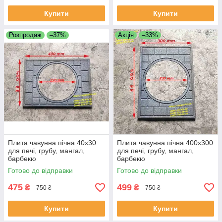
Купити
Купити
Розпродаж
–37%
Акція
–33%
Плита чавунна пічна 40х30
Плита чавунна пічна 400х300
для печі, грубу, мангал,
для печі, грубу, мангал,
барбекю
барбекю
Готово до відправки
Готово до відправки
475
499
₴
₴
750 ₴
750 ₴
Купити
Купити