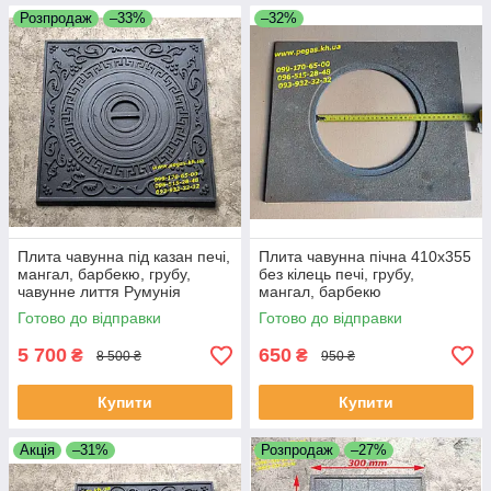
Розпродаж
–33%
–32%
Плита чавунна під казан печі,
Плита чавунна пічна 410х355
мангал, барбекю, грубу,
без кілець печі, грубу,
чавунне лиття Румунія
мангал, барбекю
Готово до відправки
Готово до відправки
5 700
650
₴
₴
8 500 ₴
950 ₴
Купити
Купити
Акція
–31%
Розпродаж
–27%