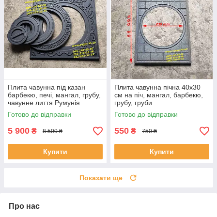
Плита чавунна під казан
Плита чавунна пічна 40х30
барбекю, печі, мангал, грубу,
см на піч, мангал, барбекю,
чавунне лиття Румунія
грубу, груби
Готово до відправки
Готово до відправки
5 900
550
₴
₴
8 500 ₴
750 ₴
Купити
Купити
Показати ще
Про нас