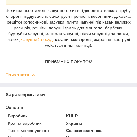
Великий асортимент чавунного лиття (дверцята топкові, грубу,
спарені, піддувальні, сажетруси прочисні, косонники, духовка,
решітки колосникові, засувки, плити чавунні під казан великих
розмірів, решітки чавунні гриль для мангала, барбекю,
буржуйки чавунні, мангали чавунні, ніжки чавунні для лавки,
лавки,
чавунний посуд
: казани, сковороди, жаровня, каструлі
wok, гусятниці, млинці).
ПРИЄМНИХ ПОКУПОК!
Приховати
Характеристики
Основні
Виробник
KHLP
Країна виробник
Україна
Тип комплектуючого
Сажева заслінка