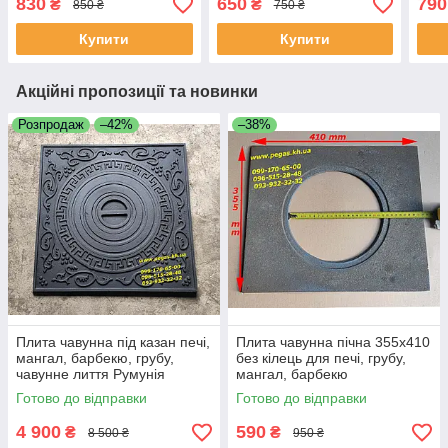
830
650
790
₴
₴
850 ₴
750 ₴
Купити
Купити
Акційні пропозиції та новинки
Розпродаж
–42%
–38%
Плита чавунна під казан печі,
Плита чавунна пічна 355х410
мангал, барбекю, грубу,
без кілець для печі, грубу,
чавунне лиття Румунія
мангал, барбекю
Готово до відправки
Готово до відправки
4 900
590
₴
₴
8 500 ₴
950 ₴