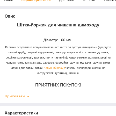
Опис
Щітка-йоржик для чищення димоходу
Діаметр: 100 мм.
Великий асортимент чавунного печеного лиття за доступними цінами (дверцята
топкові, грубу, спарені, піддувальні, сажетруси прочисні, косонники, духовка,
решітки колосникові, засувки, плити чавунні під казан великих розмірів, решітки
чавунні гриль для мангала, барбекю, буржуйки чавунні, мангали чавунні, ніжки
чавунні для лавки, лавки,
чавунний посуд
: казани, сковороди, смаження,
каструлі wok, гусятниці, млинці).
ПРИЯТНИХ ПОКУПОК!
Приховати
Характеристики