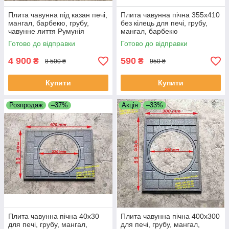
Плита чавунна під казан печі,
Плита чавунна пічна 355х410
мангал, барбекю, грубу,
без кілець для печі, грубу,
чавунне лиття Румунія
мангал, барбекю
Готово до відправки
Готово до відправки
4 900
590
₴
₴
8 500 ₴
950 ₴
Купити
Купити
Розпродаж
–37%
Акція
–33%
Плита чавунна пічна 40х30
Плита чавунна пічна 400х300
для печі, грубу, мангал,
для печі, грубу, мангал,