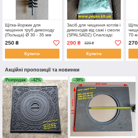
Щітка-йоржик для
Засіб для чищення котлів і
Щітк
чищення труб димоходу
димоходів від сажі і смоли
чище
(Польща) Ø 30 - 35 мм
(SPALSADZ) Спалсадс
70 
Оригінал!
250
290
270
₴
₴
320 ₴
Купити
Купити
Акційні пропозиції та новинки
Розпродаж
–42%
–38%