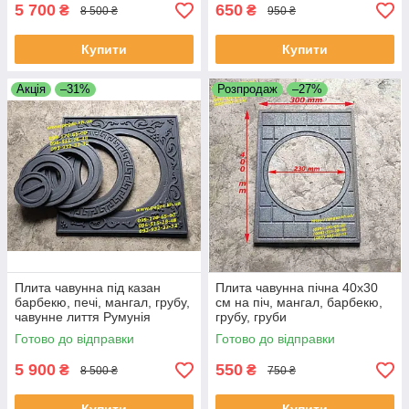
5 700
650
₴
₴
8 500 ₴
950 ₴
Купити
Купити
Акція
–31%
Розпродаж
–27%
Плита чавунна під казан
Плита чавунна пічна 40х30
барбекю, печі, мангал, грубу,
см на піч, мангал, барбекю,
чавунне лиття Румунія
грубу, груби
Готово до відправки
Готово до відправки
5 900
550
₴
₴
8 500 ₴
750 ₴