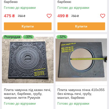
барбекю
барбекю
Готово до відправки
Готово до відправки
475
499
₴
₴
750 ₴
750 ₴
Купити
Купити
Розпродаж
–33%
–32%
Плита чавунна під казан печі,
Плита чавунна пічна 410х355
мангал, барбекю, грубу,
без кілець печі, грубу,
чавунне лиття Румунія
мангал, барбекю
Готово до відправки
Готово до відправки