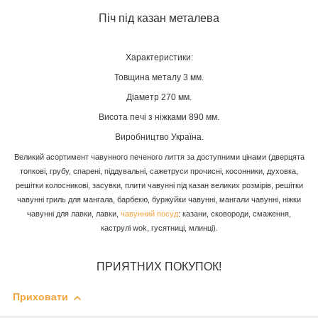
Піч під казан металева
Характеристики:
Товщина металу 3 мм.
Діаметр 270 мм.
Висота печі з ніжками 890 мм.
Виробництво Україна.
Великий асортимент чавунного печеного лиття за доступними цінами (дверцята
топкові, грубу, спарені, піддувальні, сажетруси прочисні, косонники, духовка,
решітки колосникові, засувки, плити чавунні під казан великих розмірів, решітки
чавунні гриль для мангала, барбекю, буржуйки чавунні, мангали чавунні, ніжки
чавунні для лавки, лавки,
чавунний посуд
: казани, сковороди, смаження,
каструлі wok, гусятниці, млинці).
ПРИЯТНИХ ПОКУПОК!
Приховати