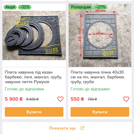
Акція
–31%
Розпродаж
–27%
Плита чавунна під казан
Плита чавунна пічна 40х30
барбекю, печі, мангал, грубу,
см на піч, мангал, барбекю,
чавунне лиття Румунія
грубу, груби
Готово до відправки
Готово до відправки
5 900
550
₴
₴
8 500 ₴
750 ₴
Купити
Купити
Показати ще