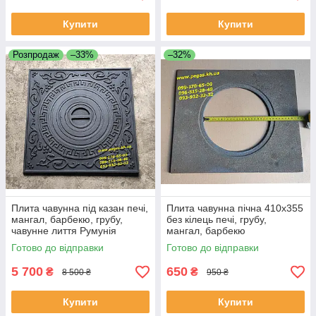
Купити
Купити
Розпродаж
–33%
–32%
Плита чавунна під казан печі,
Плита чавунна пічна 410х355
мангал, барбекю, грубу,
без кілець печі, грубу,
чавунне лиття Румунія
мангал, барбекю
Готово до відправки
Готово до відправки
5 700
650
₴
₴
8 500 ₴
950 ₴
Купити
Купити