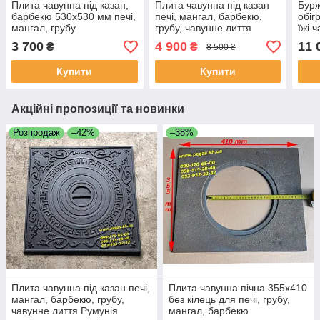
Плита чавунна під казан,
Плита чавунна під казан
Бурж
барбекю 530х530 мм печі,
печі, мангал, барбекю,
обіг
мангал, грубу
грубу, чавунне лиття
їжі 
Румунія
3 700
4 900
11 
₴
₴
8 500 ₴
Купити
Купити
Акційні пропозиції та новинки
Розпродаж
–42%
–38%
Плита чавунна під казан печі,
Плита чавунна пічна 355х410
мангал, барбекю, грубу,
без кілець для печі, грубу,
чавунне лиття Румунія
мангал, барбекю