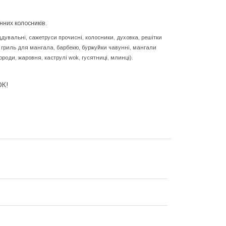
нних колосників.
ддувальні, сажетруси прочисні, колосники, духовка, решітки
ні гриль для мангала, барбекю, буржуйки чавунні, мангали
ороди, жаровня, каструлі wok, гусятниці, млинці).
К!