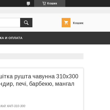
Кошик
Кошик
КА И ОПЛАТА
шітка рушта чавунна 310х300
ндир, печі, барбекю, мангал
Код:
КАП-310-300