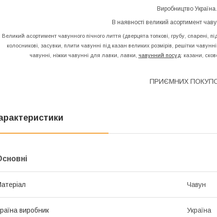
Виробництво Україна.
В наявності великий асортимент чаву
Великий асортимент чавунного пічного лиття (дверцята топкові, грубу, спарені, пі
колосникові, засувки, плити чавунні під казан великих розмірів, решітки чавун
чавунні, ніжки чавунні для лавки, лавки,
чавунний посуд
: казани, сков
ПРИЄМНИХ ПОКУПО
арактеристики
Основні
атеріал
Чавун
раїна виробник
Україна