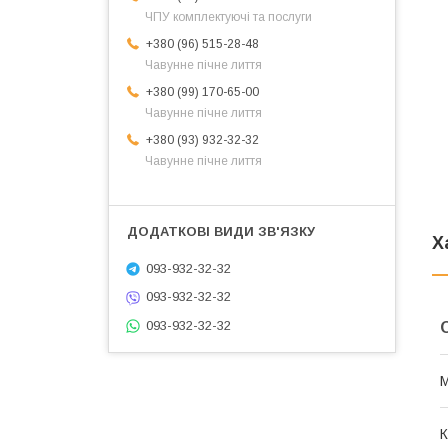
ЧПУ комплектуючі та послуги
+380 (96) 515-28-48
Чавунне пічне лиття
+380 (99) 170-65-00
Чавунне пічне лиття
+380 (93) 932-32-32
Чавунне пічне лиття
Х
093-932-32-32
093-932-32-32
093-932-32-32
М
К