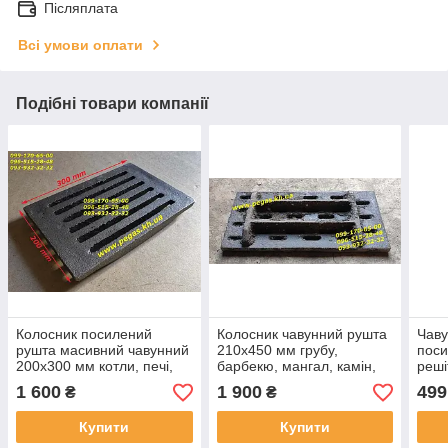
Післяплата
Всі умови оплати
Подібні товари компанії
Колосник посилений
Колосник чавунний рушта
Чаву
рушта масивний чавунний
210х450 мм грубу,
поси
200х300 мм котли, печі,
барбекю, мангал, камін,
реші
мангал, барбекю, грубу
котли
манг
1 600
1 900
499
₴
₴
Купити
Купити