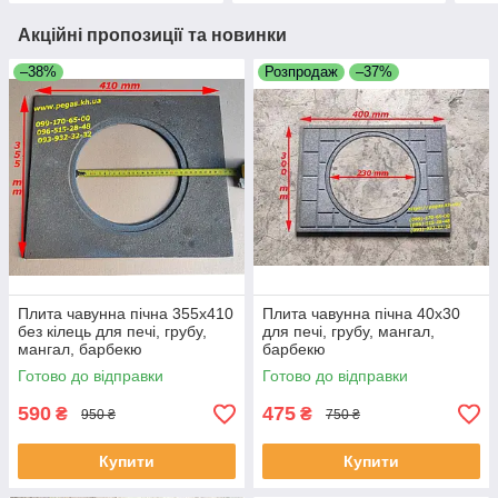
Акційні пропозиції та новинки
–38%
Розпродаж
–37%
Плита чавунна пічна 355х410
Плита чавунна пічна 40х30
без кілець для печі, грубу,
для печі, грубу, мангал,
мангал, барбекю
барбекю
Готово до відправки
Готово до відправки
590
475
₴
₴
950 ₴
750 ₴
Купити
Купити