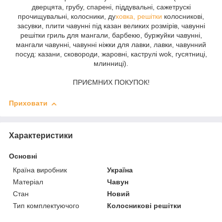
дверцята, грубу, спарені, піддувальні, сажетрускі
прочищувальні, колосники, ду
ховка, решітки
колосникові,
засувки, плити чавунні під казан великих розмірів, чавунні
решітки гриль для мангали, барбекю, буржуйки чавунні,
мангали чавунні, чавунні ніжки для лавки, лавки, чавунний
посуд: казани, сковороди, жаровні, каструлі wok, гусятниці,
млинниці).
ПРИЄМНИХ ПОКУПОК!
Приховати
Характеристики
Основні
Країна виробник
Україна
Матеріал
Чавун
Стан
Новий
Тип комплектуючого
Колосникові решітки