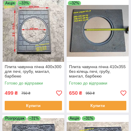
Акція
–33%
–32%
Плита чавунна пічна 400х300
Плита чавунна пічна 410х355
для печі, грубу, мангал,
без кілець печі, грубу,
барбекю
мангал, барбекю
Готово до відправки
Готово до відправки
499
650
₴
₴
750 ₴
950 ₴
Купити
Купити
Розпродаж
–31%
Акція
–31%