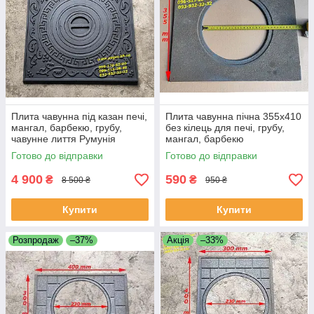
Плита чавунна під казан печі,
Плита чавунна пічна 355х410
мангал, барбекю, грубу,
без кілець для печі, грубу,
чавунне лиття Румунія
мангал, барбекю
Готово до відправки
Готово до відправки
4 900
590
₴
₴
8 500 ₴
950 ₴
Купити
Купити
Розпродаж
–37%
Акція
–33%