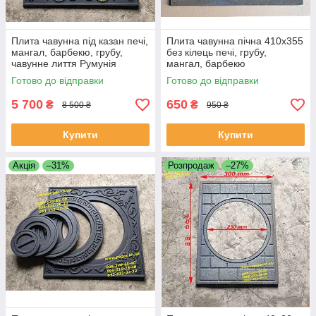
Плита чавунна під казан печі,
Плита чавунна пічна 410х355
мангал, барбекю, грубу,
без кілець печі, грубу,
чавунне лиття Румунія
мангал, барбекю
Готово до відправки
Готово до відправки
5 700
650
₴
₴
8 500 ₴
950 ₴
Купити
Купити
Акція
–31%
Розпродаж
–27%