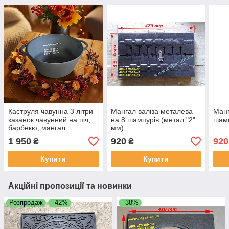
Каструля чавунна 3 літри
Мангал валіза металева
Манг
казанок чавунний на піч,
на 8 шампурів (метал "2"
шамп
барбекю, мангал
мм)
1 950
920
920
₴
₴
Купити
Купити
Акційні пропозиції та новинки
Розпродаж
–42%
–38%