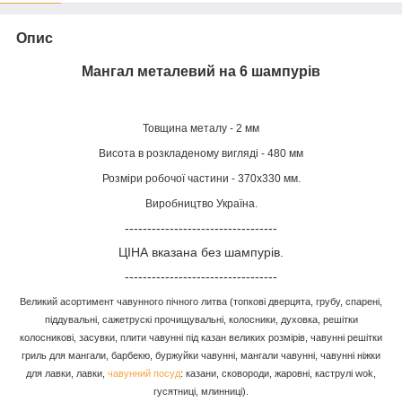
Опис
Мангал металевий на 6 шампурів
Товщина металу - 2 мм
Висота в розкладеному вигляді - 480 мм
Розміри робочої частини - 370х330 мм.
Виробництво Україна.
----------------------------------
ЦІНА вказана без шампурів.
----------------------------------
Великий асортимент чавунного пічного литва (топкові дверцята, грубу, спарені,
піддувальні, сажетрускі прочищувальні, колосники, духовка, решітки
колосникові, засувки, плити чавунні під казан великих розмірів, чавунні решітки
гриль для мангали, барбекю, буржуйки чавунні, мангали чавунні, чавунні ніжки
для лавки, лавки,
чавунний посуд
: казани, сковороди, жаровні, каструлі wok,
гусятниці, млинниці).