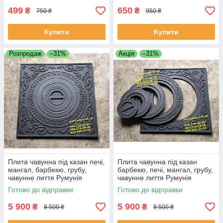
499
650
₴
₴
750 ₴
950 ₴
Купити
Купити
Розпродаж
–31%
Акція
–31%
Плита чавунна під казан печі,
Плита чавунна під казан
мангал, барбекю, грубу,
барбекю, печі, мангал, грубу,
чавунне лиття Румунія
чавунне лиття Румунія
Готово до відправки
Готово до відправки
5 900
5 900
₴
₴
8 500 ₴
8 500 ₴