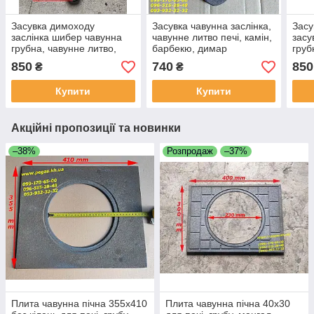
Засувка димоходу
Засувка чавунна заслінка,
Засу
заслінка шибер чавунна
чавунне литво печі, камін,
засу
грубна, чавунне литво,
барбекю, димар
груб
печі, мангал, барбекю
бар
850
740
850
₴
₴
Купити
Купити
Акційні пропозиції та новинки
–38%
Розпродаж
–37%
Плита чавунна пічна 355х410
Плита чавунна пічна 40х30