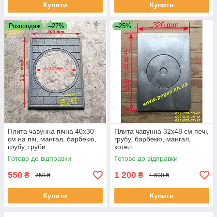
Купити
Купити
Розпродаж
–27%
–25%
Плита чавунна пічна 40х30
Плита чавунна 32х48 см печі,
см на піч, мангал, барбекю,
грубу, барбекю, мангал,
грубу, груби
котел
Готово до відправки
Готово до відправки
550
1 200
₴
₴
750 ₴
1 600 ₴
Купити
Купити