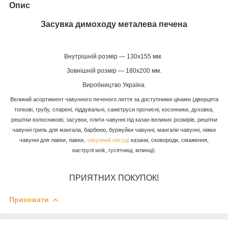
Опис
Засувка димоходу металева печена
Внутрішній розмір — 130х155 мм.
Зовнішній розмір — 180х200 мм.
Виробництво Україна.
Великий асортимент чавунного печеного лиття за доступними цінами (дверцята
топкові, грубу, спарені, піддувальні, сажетруси прочисні, косонники, духовка,
решітки колосникові, засувки, плити чавунні під казан великих розмірів, решітки
чавунні гриль для мангала, барбекю, буржуйки чавунні, мангали чавунні, ніжки
чавунні для лавки, лавки,
чавунний посуд
: казани, сковороди, смаження,
каструлі wok, гусятниці, млинці).
ПРИЯТНИХ ПОКУПОК!
Приховати