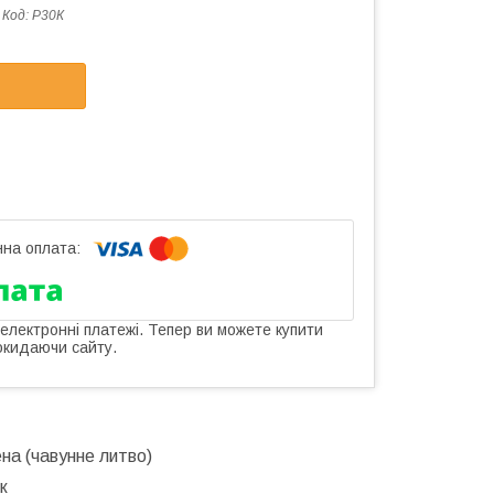
Код:
Р30К
 електронні платежі. Тепер ви можете купити
окидаючи сайту.
на (чавунне литво)
к