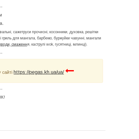
--
м
а.
вальні, сажетруси прочисні, косонники, духовка, решітки
ні гриль для мангала, барбекю, буржуйки чавунні, мангали
ороди, смаженн
я, каструлі wok, гусятниці, млинці).
--
https://pegas.kh.ua/ua/
у сайті
--
К!