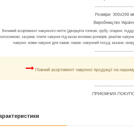
--------------------------
Розміри: 300х200 м
Виробництво Україн
Великий асортимент чавунного лиття (дверцята топкові, грубу, спарені, підду
колосникові, засувки, плити чавунні під казан великих розмірів, решітки чавун
чавунні, ніжки чавунні для лавки, лавки, чавунний посуд: казани, сков
--------------------------
Повний асортимент чавунної продукції на нашом
--------------------------
ПРИЄМНИХ ПОКУПО
арактеристики