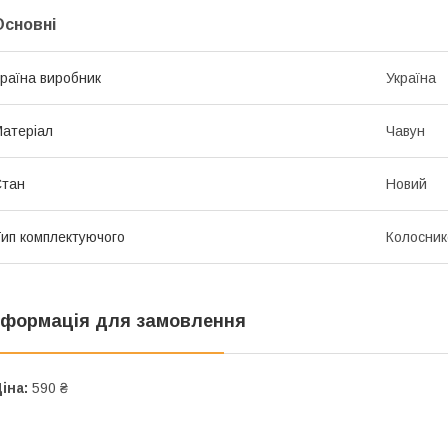
Основні
раїна виробник
Україна
атеріал
Чавун
Стан
Новий
ип комплектуючого
Колосник
нформація для замовлення
іна:
590 ₴