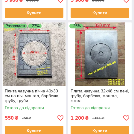
5 900
5 900
₴
₴
8 500 ₴
8 500 ₴
Купити
Купити
Розпродаж
–27%
–25%
Плита чавунна пічна 40х30
Плита чавунна 32х48 см печі,
см на піч, мангал, барбекю,
грубу, барбекю, мангал,
грубу, груби
котел
Готово до відправки
Готово до відправки
550
1 200
₴
₴
750 ₴
1 600 ₴
Купити
Купити