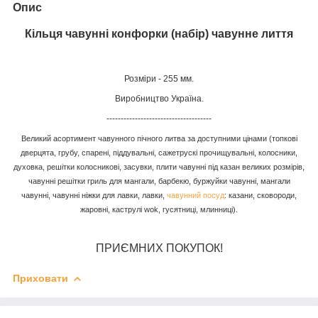
Опис
Кільця чавунні конфорки (набір) чавунне лиття
Розміри - 255 мм.
Виробництво Україна.
-------------------------------------
Великий асортимент чавунного пічного литва за доступними цінами (топкові
дверцята, грубу, спарені, піддувальні, сажетрускі прочищувальні, колосники,
духовка, решітки колосникові, засувки, плити чавунні під казан великих розмірів,
чавунні решітки гриль для мангали, барбекю, буржуйки чавунні, мангали
чавунні, чавунні ніжки для лавки, лавки,
чавунний посуд
: казани, сковороди,
жаровні, каструлі wok, гусятниці, млинниці).
ПРИЄМНИХ ПОКУПОК!
Приховати