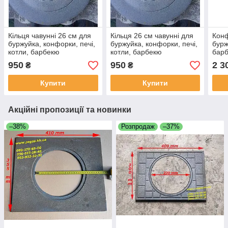
Кільця чавунні 26 см для
Кільця 26 см чавунні для
Конф
буржуйка, конфорки, печі,
буржуйка, конфорки, печі,
бурж
котли, барбекю
котли, барбекю
барб
950
950
2 3
₴
₴
Купити
Купити
Акційні пропозиції та новинки
–38%
Розпродаж
–37%