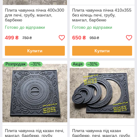
Плита чавунна пічна 400х300
Плита чавунна пічна 410х355
для печі, грубу, мангал,
без кілець печі, грубу,
барбекю
мангал, барбекю
Готово до відправки
Готово до відправки
499
650
₴
₴
750 ₴
950 ₴
Купити
Купити
Розпродаж
–31%
Акція
–31%
Плита чавунна під казан печі,
Плита чавунна під казан
мангал, барбекю, грубу,
барбекю, печі, мангал, грубу,