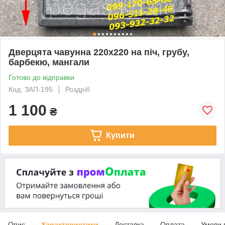
Дверцята чавунна 220х220 на піч, грубу,
барбекю, мангали
Готово до відправки
Код: ЗАП-195
Роздріб
1 100
₴
Купити
Опис
Характеристики
Доставка
Оплата
Умови 