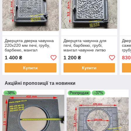
Дверцята дверка чавунна
Дверцята чавунна для
Двер
220х220 мм печі, грубу,
печі, барбекю, грубі,
саже
барбекю, мангал
мангал чавунне литво
груб
1 400
1 200
830
₴
₴
Купити
Купити
Акційні пропозиції та новинки
–38%
Розпродаж
–37%