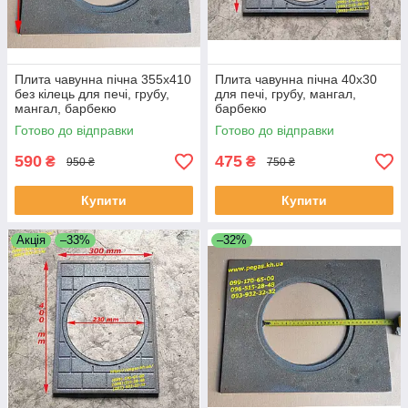
Плита чавунна пічна 355х410
Плита чавунна пічна 40х30
без кілець для печі, грубу,
для печі, грубу, мангал,
мангал, барбекю
барбекю
Готово до відправки
Готово до відправки
590
475
₴
₴
950 ₴
750 ₴
Купити
Купити
Акція
–33%
–32%