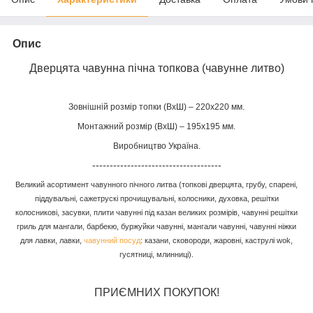
Опис
Дверцята чавунна пічна топкова
(чавунне литво)
Зовнішній розмір топки (ВхШ) – 220х220 мм.
Монтажний розмір (ВхШ) – 195х195 мм.
Виробництво Україна.
-------------------------------------
Великий асортимент чавунного пічного литва (топкові дверцята, грубу, спарені,
піддувальні, сажетрускі прочищувальні, колосники, духовка, решітки
колосникові, засувки, плити чавунні під казан великих розмірів, чавунні решітки
гриль для мангали, барбекю, буржуйки чавунні, мангали чавунні, чавунні ніжки
для лавки, лавки,
чавунний посуд
: казани, сковороди, жаровні, каструлі wok,
гусятниці, млинниці).
ПРИЄМНИХ ПОКУПОК!