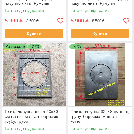
чавунне лиття Румунія
чавунне лиття Румунія
Готово до відправки
Готово до відправки
5 900
5 900
₴
₴
8 500 ₴
8 500 ₴
Купити
Купити
Розпродаж
–27%
–25%
Плита чавунна пічна 40х30
Плита чавунна 32х48 см печі,
см на піч, мангал, барбекю,
грубу, барбекю, мангал,
грубу, груби
котел
Готово до відправки
Готово до відправки