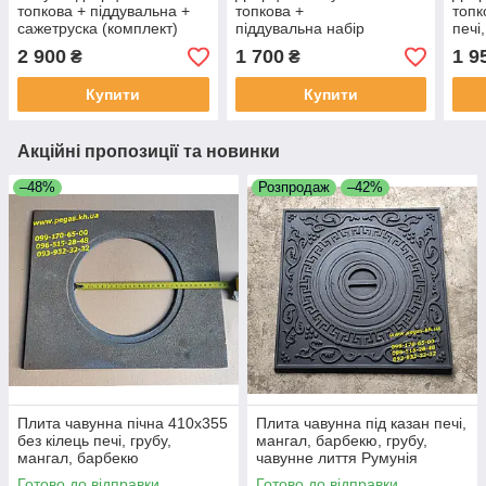
топкова + піддувальна +
топкова +
топк
сажетруска (комплект)
піддувальна набір
печі
комплект
2 900
1 700
1 9
₴
₴
Купити
Купити
Акційні пропозиції та новинки
–48%
Розпродаж
–42%
Плита чавунна пічна 410х355
Плита чавунна під казан печі,
без кілець печі, грубу,
мангал, барбекю, грубу,
мангал, барбекю
чавунне лиття Румунія
Готово до відправки
Готово до відправки