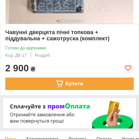
Чавунні дверцята пічні топкова +
піддувальна + сажотруска (комплект)
Готово до відправки
Код: ДК-17
Роздріб
2 900
₴
Купити
Опис
Характеристики
Доставка
Оплата
Умови п