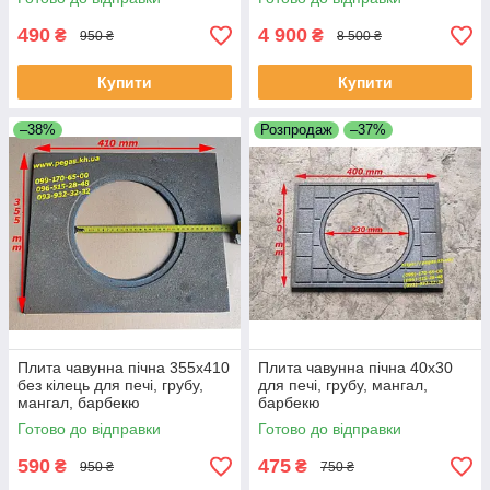
490
4 900
₴
₴
950 ₴
8 500 ₴
Купити
Купити
–38%
Розпродаж
–37%
Плита чавунна пічна 355х410
Плита чавунна пічна 40х30
без кілець для печі, грубу,
для печі, грубу, мангал,
мангал, барбекю
барбекю
Готово до відправки
Готово до відправки
590
475
₴
₴
950 ₴
750 ₴