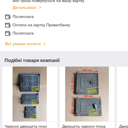
або гроші повернуться на вашу картку
Детальніше
Післяплата
Оплата на картку Приватбанку
Післяплата
Всі умови оплати
Подібні товари компанії
Чавунні дверцята пічні
Дверцята чавунні пічна
Двер