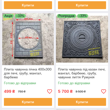
Купити
Купити
Акція
–33%
Розпродаж
–33%
Плита чавунна пічна 400х300
Плита чавунна під казан печі,
для печі, грубу, мангал,
мангал, барбекю, грубу,
барбекю
чавунне лиття Румунія
Готово до відправки
Готово до відправки
499
5 700
₴
₴
750 ₴
8 500 ₴
Купити
Купити