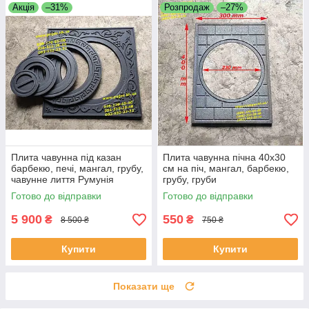
Акція
–31%
Розпродаж
–27%
Плита чавунна під казан
Плита чавунна пічна 40х30
барбекю, печі, мангал, грубу,
см на піч, мангал, барбекю,
чавунне лиття Румунія
грубу, груби
Готово до відправки
Готово до відправки
5 900
550
₴
₴
8 500 ₴
750 ₴
Купити
Купити
Показати ще