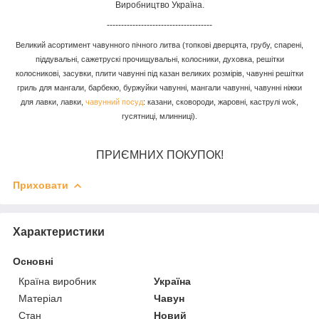
Виробництво Україна.
-------------------------------------
Великий асортимент чавунного пічного литва (топкові дверцята, грубу, спарені,
піддувальні, сажетрускі прочищувальні, колосники, духовка, решітки
колосникові, засувки, плити чавунні під казан великих розмірів, чавунні решітки
гриль для мангали, барбекю, буржуйки чавунні, мангали чавунні, чавунні ніжки
для лавки, лавки,
чавунний посуд
: казани, сковороди, жаровні, каструлі wok,
гусятниці, млинниці).
ПРИЄМНИХ ПОКУПОК!
Приховати
Характеристики
Основні
Країна виробник
Україна
Матеріал
Чавун
Стан
Новий