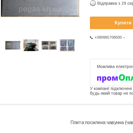
Відправка з 29 се
Купити
+380991706500
У компанії підключені
будь-який товар не п
Плита
посилена
чавунна (ча