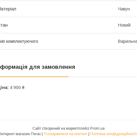
атеріал
Чавун
Стан
Новий
ип комплектуючого
Варильна
нформація для замовлення
іна:
4 900 ₴
Сайт створений на маркетплейсі
Prom.ua
Інтернет магазин Пегас |
Поскаржитися на контент
|
Політика конфіденційності