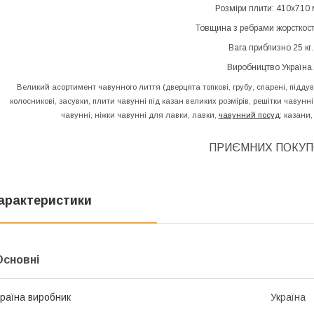
Розміри плити: 410х710 
Товщина з ребрами жорсткост
Вага приблизно 25 кг.
Виробництво Україна.
Великий асортимент чавунного лиття (дверцята топкові, грубу, спарені, піддув
колосникові, засувки, плити чавунні під казан великих розмірів, решітки чавун
чавунні, ніжки чавунні для лавки, лавки,
чавунний посуд
: казани,
ПРИЄМНИХ ПОКУП
арактеристики
Основні
раїна виробник
Україна