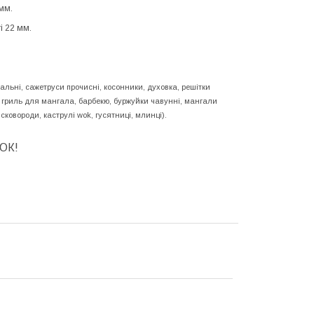
мм.
і 22 мм.
альні, сажетруси прочисні, косонники, духовка, решітки
ні гриль для мангала, барбекю, буржуйки чавунні, мангали
 сковороди, каструлі wok, гусятниці, млинці).
ОК!