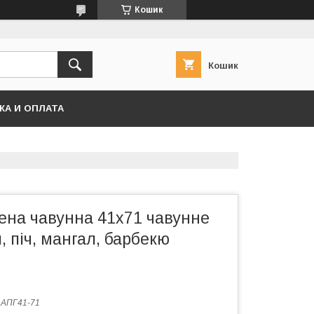
Кошик
Кошик
КА И ОПЛАТА
ена чавунна 41х71 чавунне
, піч, мангал, барбекю
:
АПГ41-71