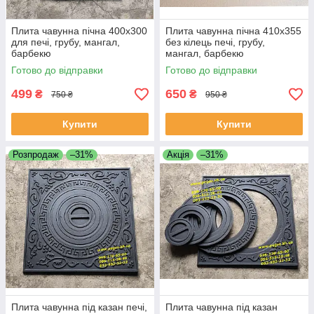
Плита чавунна пічна 400х300
Плита чавунна пічна 410х355
для печі, грубу, мангал,
без кілець печі, грубу,
барбекю
мангал, барбекю
Готово до відправки
Готово до відправки
499
650
₴
₴
750 ₴
950 ₴
Купити
Купити
Розпродаж
–31%
Акція
–31%
Плита чавунна під казан печі,
Плита чавунна під казан