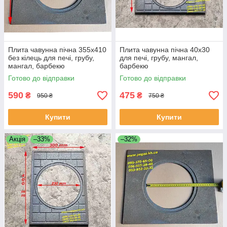
Плита чавунна пічна 355х410
Плита чавунна пічна 40х30
без кілець для печі, грубу,
для печі, грубу, мангал,
мангал, барбекю
барбекю
Готово до відправки
Готово до відправки
590
475
₴
₴
950 ₴
750 ₴
Купити
Купити
Акція
–33%
–32%