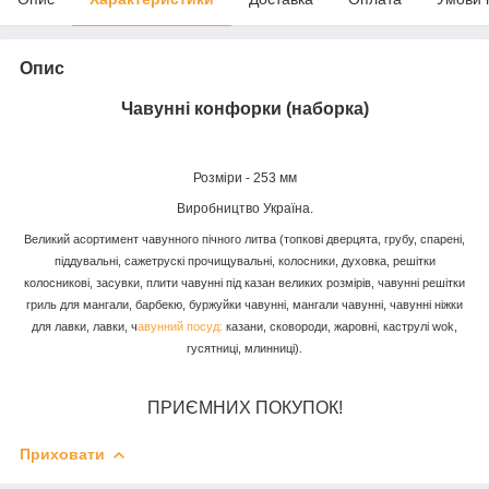
Опис
Чавунні конфорки (наборка)
Розміри - 253 мм
Виробництво Україна.
Великий асортимент чавунного пічного литва (топкові дверцята, грубу, спарені,
піддувальні, сажетрускі прочищувальні, колосники, духовка, решітки
колосникові, засувки, плити чавунні під казан великих розмірів, чавунні решітки
гриль для мангали, барбекю, буржуйки чавунні, мангали чавунні, чавунні ніжки
для лавки, лавки, ч
авунний посуд:
казани, сковороди, жаровні, каструлі wok,
гусятниці, млинниці).
ПРИЄМНИХ ПОКУПОК!
Приховати