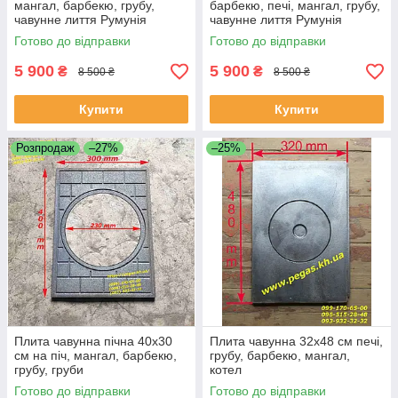
мангал, барбекю, грубу,
барбекю, печі, мангал, грубу,
чавунне лиття Румунія
чавунне лиття Румунія
Готово до відправки
Готово до відправки
5 900
5 900
₴
₴
8 500 ₴
8 500 ₴
Купити
Купити
Розпродаж
–27%
–25%
Плита чавунна пічна 40х30
Плита чавунна 32х48 см печі,
см на піч, мангал, барбекю,
грубу, барбекю, мангал,
грубу, груби
котел
Готово до відправки
Готово до відправки