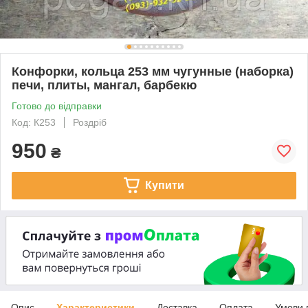
Конфорки, кольца 253 мм чугунные (наборка)
печи, плиты, мангал, барбекю
Готово до відправки
Код: К253
Роздріб
950
₴
Купити
Опис
Характеристики
Доставка
Оплата
Умови 