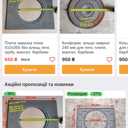
Плита чавунна пічна
Конфорки, кільця чавунні
Кіль
410х355 без кілець печі,
240 мм для печі, плити,
для 
грубу, мангал, барбекю
мангал, барбекю
бар
650
950
950
₴
₴
950 ₴
Купити
Купити
Акційні пропозиції та новинки
–38%
Розпродаж
–37%