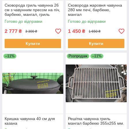
Сковорода гриль чавунна 26
Сковорода жаровня чавунна
см з чавунним пресом на піч,
280 мм печі, барбекю,
барбекю, мангал, гриль
мангал
Готово до відправки
Готово до відправки
2 777
1 450
₴
₴
3 300 ₴
1 650 ₴
Купити
Купити
–11%
Розпродаж
–11%
Кришка чавунна 40 см для
Решітка чавунна гриль
казана
мангал барбекю 355х255 мм.