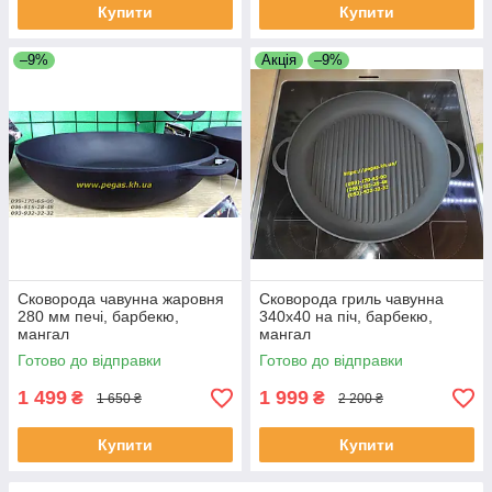
Купити
Купити
–9%
Акція
–9%
Сковорода чавунна жаровня
Сковорода гриль чавунна
280 мм печі, барбекю,
340х40 на піч, барбекю,
мангал
мангал
Готово до відправки
Готово до відправки
1 499
1 999
₴
₴
1 650 ₴
2 200 ₴
Купити
Купити