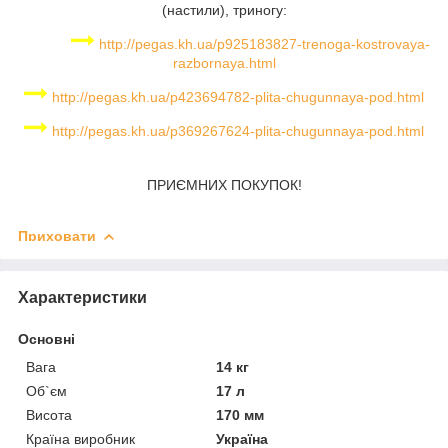
(настили), триногу:
http://pegas.kh.ua/p925183827-trenoga-kostrovaya-
razbornaya.html
http://pegas.kh.ua/p423694782-plita-chugunnaya-pod.html
http://pegas.kh.ua/p369267624-plita-chugunnaya-pod.html
ПРИЄМНИХ ПОКУПОК!
Приховати
Характеристики
Основні
Вага
14 кг
Об`єм
17 л
Висота
170 мм
Країна виробник
Україна