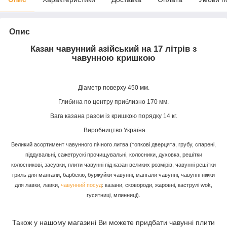
Опис
Казан чавунний азійський на 17 літрів з
чавунною кришкою
Діаметр поверху 450 мм.
Глибина по центру приблизно 170 мм.
Вага казана разом із кришкою порядку
14 кг
.
Виробництво Україна.
Великий асортимент чавунного пічного литва (топкові дверцята, грубу, спарені,
піддувальні, сажетрускі прочищувальні, колосники, духовка, решітки
колосникові, засувки, плити чавунні під казан великих розмірів, чавунні решітки
гриль для мангали, барбекю, буржуйки чавунні, мангали чавунні, чавунні ніжки
для лавки, лавки,
чавунний посуд
: казани, сковороди, жаровні, каструлі wok,
гусятниці, млинниці).
Також у нашому магазині Ви можете придбати чавунні плити