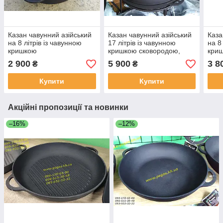
Казан чавунний азійський
Казан чавунний азійський
Каза
на 8 літрів із чавунною
17 літрів із чавунною
на 8
кришкою
кришкою сковородою,
криш
печі, мангал, барбекю
2 900
5 900
3 8
₴
₴
Купити
Купити
Акційні пропозиції та новинки
–16%
–12%