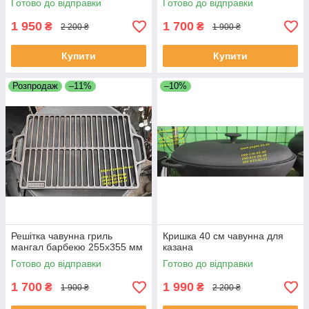
Готово до відправки
Готово до відправки
1 950
1 700
₴
₴
2 200 ₴
1 900 ₴
Купити
Купити
Розпродаж
–11%
–10%
Решітка чавунна гриль
Кришка 40 см чавунна для
мангал барбекю 255х355 мм
казана
Готово до відправки
Готово до відправки
1 700
1 990
₴
₴
1 900 ₴
2 200 ₴