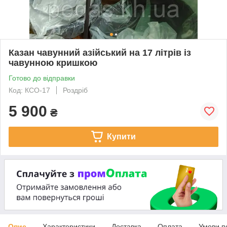
Казан чавунний азійський на 17 літрів із
чавунною кришкою
Готово до відправки
Код: КСО-17
Роздріб
5 900
₴
Купити
Опис
Характеристики
Доставка
Оплата
Умови п