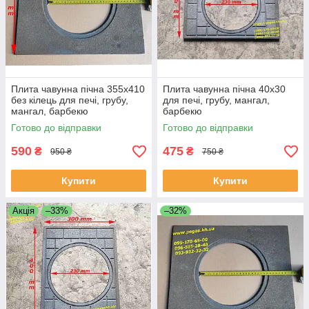
Плита чавунна пічна 355х410
Плита чавунна пічна 40х30
без кілець для печі, грубу,
для печі, грубу, мангал,
мангал, барбекю
барбекю
Готово до відправки
Готово до відправки
590
475
₴
₴
950 ₴
750 ₴
Купити
Купити
Акція
–33%
–32%