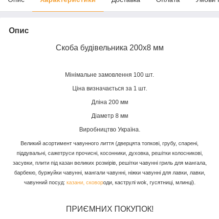
Опис
Скоба будівельника 200x8 мм
Мінімальне замовлення 100 шт.
Ціна визначається за 1 шт.
Дліна 200 мм
Діаметр 8 мм
Виробництво Україна.
Великий асортимент чавунного лиття (дверцята топкові, грубу, спарені,
піддувальні, сажетруси прочисні, косонники, духовка, решітки колосникові,
засувки, плити під казан великих розмірів, решітки чавунні гриль для мангала,
барбекю, буржуйки чавунні, мангали чавунні, ніжки чавунні для лавки, лавки,
чавунний посуд:
казани, сковор
оди, каструлі wok, гусятниці, млинці).
ПРИЄМНИХ ПОКУПОК!