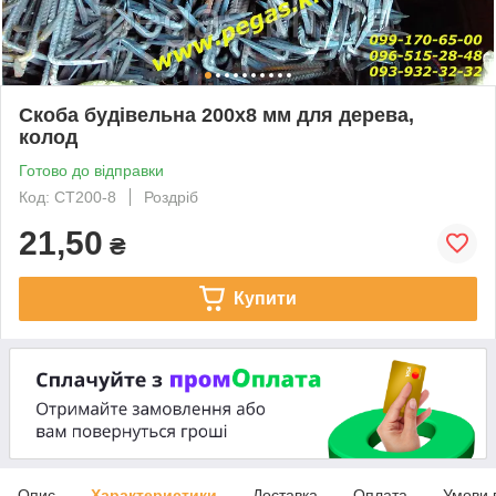
Скоба будівельна 200х8 мм для дерева,
колод
Готово до відправки
Код: СТ200-8
Роздріб
21,50
₴
Купити
Опис
Характеристики
Доставка
Оплата
Умови 