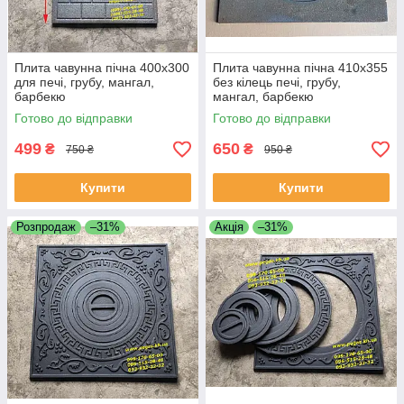
Плита чавунна пічна 400х300
Плита чавунна пічна 410х355
для печі, грубу, мангал,
без кілець печі, грубу,
барбекю
мангал, барбекю
Готово до відправки
Готово до відправки
499
650
₴
₴
750 ₴
950 ₴
Купити
Купити
Розпродаж
–31%
Акція
–31%