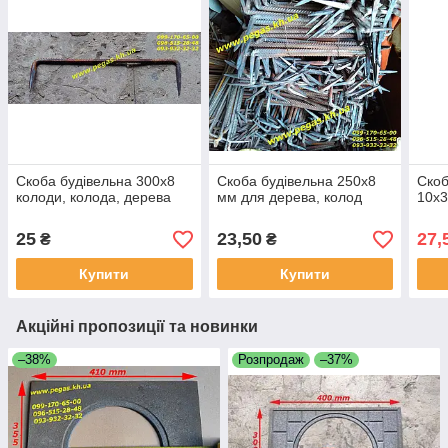
Скоба будівельна 300х8
Скоба будівельна 250х8
Скоб
колоди, колода, дерева
мм для дерева, колод
10х3
25
23,50
27,
₴
₴
Купити
Купити
Акційні пропозиції та новинки
–38%
Розпродаж
–37%