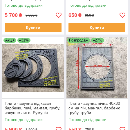
Готово до відправки
Готово до відправки
5 700
650
₴
₴
8 500 ₴
950 ₴
Купити
Купити
Акція
–31%
Розпродаж
–27%
Плита чавунна під казан
Плита чавунна пічна 40х30
барбекю, печі, мангал, грубу,
см на піч, мангал, барбекю,
чавунне лиття Румунія
грубу, груби
Готово до відправки
Готово до відправки
5 900
550
₴
₴
8 500 ₴
750 ₴