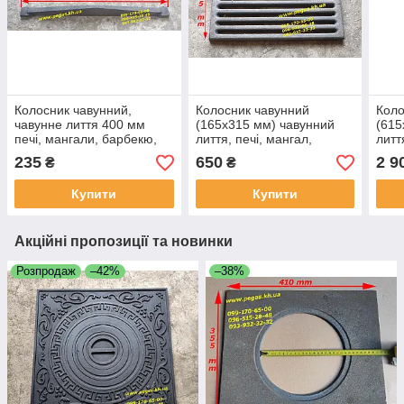
Колосник чавунний,
Колосник чавунний
Коло
чавунне лиття 400 мм
(165х315 мм) чавунний
(615
печі, мангали, барбекю,
лиття, печі, мангал,
литт
котли, камін
барбекю, котли
барб
235
650
2 9
₴
₴
Купити
Купити
Акційні пропозиції та новинки
Розпродаж
–42%
–38%