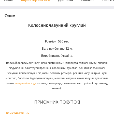
Опис
Колосник чавунний круглий
Розміри: 530 мм.
Вага приблизно 32 кг.
Виробництво Україна.
Великий асортимент чавунного лиття цінами (дверцята топкові, грубу, спарені,
піддувальні, сажетруси прочисні, косонники, духовка, решітки колосникові,
засувки, плити чавунні під казан великих розмірів, решітки чавунні гриль для
мангала, барбекю, буржуйки чавунні, мангали чавунні, ніжки чавунні для лавки,
лавки,
чавунний посуд
: казани, сковороди, смаження, каструлі wok, гусятниці,
млинці).
ПРИЄМНИХ ПОКУПОК!
Приховати