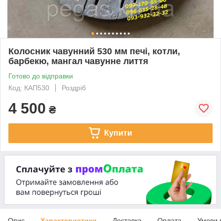
Колосник чавунний 530 мм печі, котли,
барбекю, мангал чавунне лиття
Готово до відправки
Код: КАП530
Роздріб
4 500
₴
Купити
Опис
Характеристики
Доставка
Оплата
Умови 