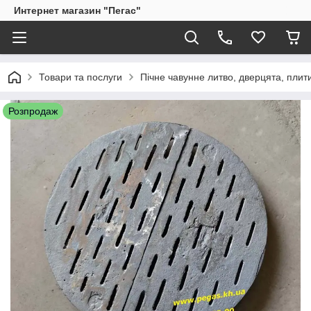
Интернет магазин "Пегас"
Товари та послуги
Пічне чавунне литво, дверцята, плит
Розпродаж