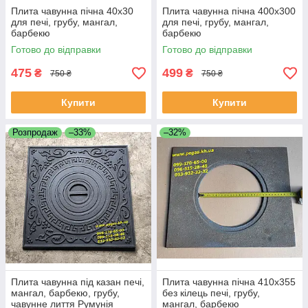
Плита чавунна пічна 40х30
Плита чавунна пічна 400х300
для печі, грубу, мангал,
для печі, грубу, мангал,
барбекю
барбекю
Готово до відправки
Готово до відправки
475
499
₴
₴
750 ₴
750 ₴
Купити
Купити
Розпродаж
–33%
–32%
Плита чавунна під казан печі,
Плита чавунна пічна 410х355
мангал, барбекю, грубу,
без кілець печі, грубу,
чавунне лиття Румунія
мангал, барбекю