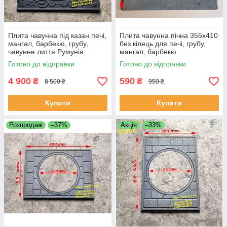
Плита чавунна під казан печі,
Плита чавунна пічна 355х410
мангал, барбекю, грубу,
без кілець для печі, грубу,
чавунне лиття Румунія
мангал, барбекю
Готово до відправки
Готово до відправки
4 900
590
₴
₴
8 500 ₴
950 ₴
Купити
Купити
Розпродаж
–37%
Акція
–33%