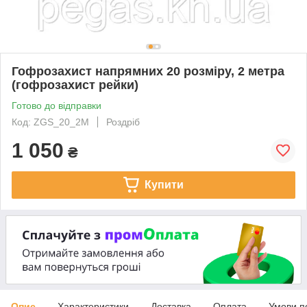
Гофрозахист напрямних 20 розміру, 2 метра
(гофрозахист рейки)
Готово до відправки
Код: ZGS_20_2M
Роздріб
1 050
₴
Купити
Опис
Характеристики
Доставка
Оплата
Умови п