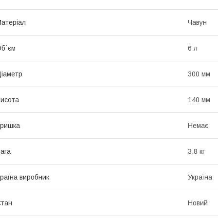
атеріал
Чавун
б`єм
6 л
іаметр
300 мм
исота
140 мм
Кришка
Немає
ага
3.8 кг
раїна виробник
Україна
Стан
Новий