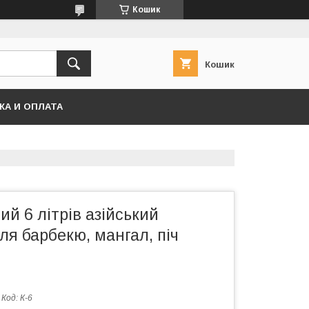
Кошик
Кошик
КА И ОПЛАТА
ий 6 літрів азійський
ля барбекю, мангал, піч
Код:
К-6