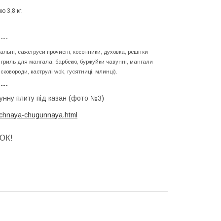
о 3,8 кг.
----
альні, сажетруси прочисні, косонники, духовка, решітки
ні гриль для мангала, барбекю, буржуйки чавунні, мангали
сковороди, каструлі wok, гусятниці, млинці).
----
унну плиту під казан (фото №3)
echnaya-chugunnaya.html
ОК!