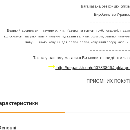
Вага казана без кришки близьк
Виробництво Україна.
---------------------------
Великий асортимент чавунного лиття (дверцята топкові, грубу, спарені, піддув
колосникові, засувки, плити чавунні під казан великих розмірів, решітки чавун
чавунні, ніжки чавунні для лавки, лавки, чавунний посуд: казани, 
---------------------------
Також у нашому магазині Ви можете придбати чав
http://pegas.kh.ua/p607338664-plita-p
ПРИЄМНИХ ПОКУП
арактеристики
Основні