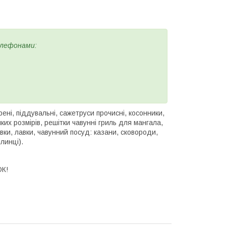
елефонами:
рені, піддувальні, сажетруси прочисні, косонники,
иких розмірів, решітки чавунні гриль для мангала,
вки, лавки, чавунний посуд: казани, сковороди,
линці).
К!