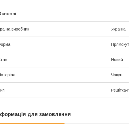
Основні
раїна виробник
Україна
Форма
Прямоку
Стан
Новий
атеріал
Чавун
ип
Решітка-
нформація для замовлення