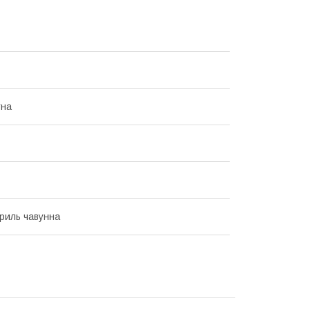
тна
гриль чавунна