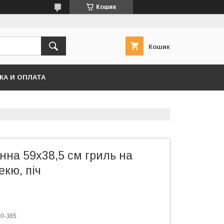
Кошик
Кошик
КА И ОПЛАТА
нна 59х38,5 см гриль на
екю, піч
0-385