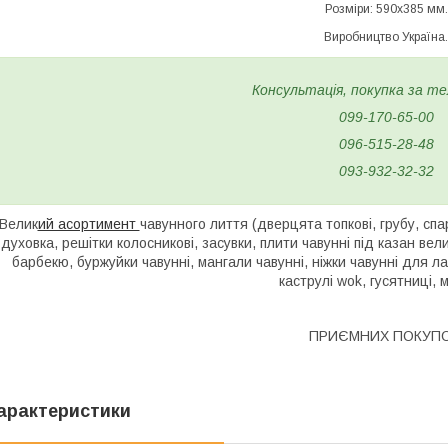
Розміри: 590х385 мм.
Виробництво Україна.
Консультація, покупка за т
099-170-65-00
096-515-28-48
093-932-32-32
Велик
ий асортимент
чавунного лиття (дверцята топкові, грубу, спа
духовка, решітки колосникові, засувки, плити чавунні під казан вел
барбекю, буржуйки чавунні, мангали чавунні, ніжки чавунні для ла
каструлі wok, гусятниці, м
ПРИЄМНИХ ПОКУПО
арактеристики