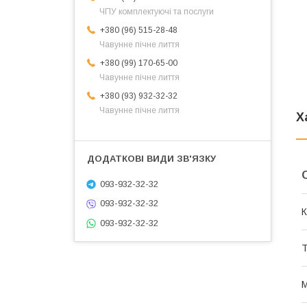
ЧПУ комплектуючі та послуги
+380 (96) 515-28-48
Чавунне пічне лиття
+380 (99) 170-65-00
Чавунне пічне лиття
+380 (93) 932-32-32
Чавунне пічне лиття
Х
093-932-32-32
093-932-32-32
К
093-932-32-32
Т
М