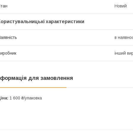
Стан
Новий
Користувальницькі характеристики
аявність
в наявнос
иробник
інший ви
нформація для замовлення
іна:
1 600 ₴/упаковка