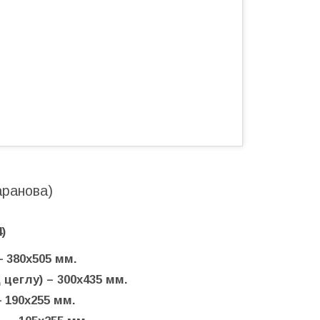
аранова)
)
 380х505 мм.
цеглу) – 300х435 мм.
 190х255 мм.