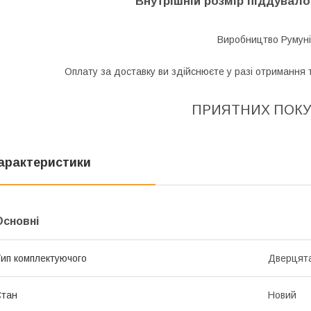
Внутрішній розмір піддувало
Виробництво Румуні
Оплату за доставку ви здійснюєте у разі отримання 
ПРИЯТНИХ ПОКУ
арактеристики
Основні
ип комплектуючого
Дверцят
Стан
Новий