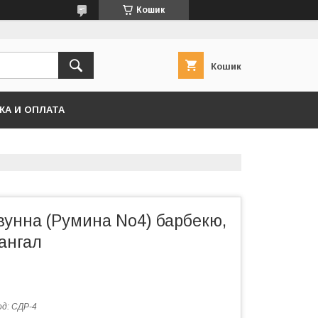
Кошик
Кошик
КА И ОПЛАТА
вунна (Румина No4) барбекю,
мангал
од:
СДР-4