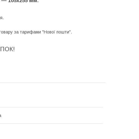
 — 105х255 мм.
я.
товару за тарифами "Нової пошти".
ПОК!
а