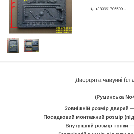
+380991706500
Дверцята чавунні (сп
(Руминська No4
Зовнішній розмір дверей —
Посадковий монтажний розмір (під 
Внутрішній розмір топки —