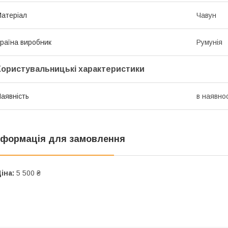
атеріал
Чавун
раїна виробник
Румунія
Користувальницькі характеристики
аявність
в наявнос
нформація для замовлення
іна:
5 500 ₴