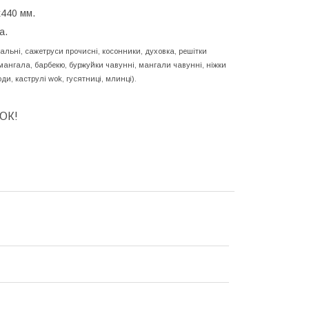
440 мм.
а.
альні, сажетруси прочисні, косонники, духовка, решітки
 мангала, барбекю, буржуйки чавунні, мангали чавунні, ніжки
оди, каструлі wok, гусятниці, млинці).
ОК!