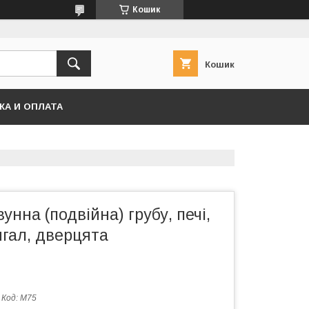
Кошик
Кошик
КА И ОПЛАТА
унна (подвійна) грубу, печі,
гал, дверцята
Код:
М75