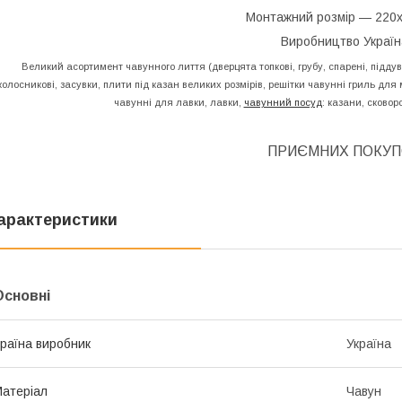
Монтажний розмір — 220х
Виробництво Україн
Великий асортимент чавунного лиття (дверцята топкові, грубу, спарені, піддув
колосникові, засувки, плити під казан великих розмірів, решітки чавунні гриль для
чавунні для лавки, лавки,
чавунний посуд
: казани, сковор
ПРИЄМНИХ ПОКУП
арактеристики
Основні
раїна виробник
Україна
атеріал
Чавун