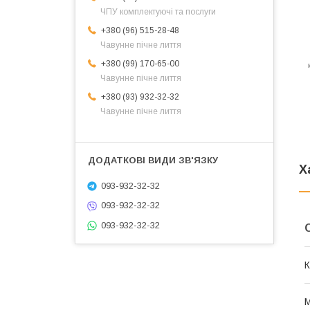
ЧПУ комплектуючі та послуги
+380 (96) 515-28-48
Чавунне пічне лиття
+380 (99) 170-65-00
Чавунне пічне лиття
+380 (93) 932-32-32
Чавунне пічне лиття
Х
093-932-32-32
093-932-32-32
093-932-32-32
К
М