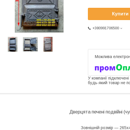
Купити
+380991706500
У компанії підключені
будь-який товар не п
Дверцята печені подвійні (чу
Зовнішній розмір — 265х