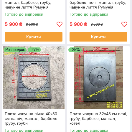
мангал, барбекю, грубу,
барбекю, печі, мангал, грубу,
чавунне лиття Румунія
чавунне лиття Румунія
Готово до відправки
Готово до відправки
5 900
5 900
₴
₴
8 500 ₴
8 500 ₴
Купити
Купити
Розпродаж
–27%
–25%
Плита чавунна пічна 40х30
Плита чавунна 32х48 см печі,
см на піч, мангал, барбекю,
грубу, барбекю, мангал,
грубу, груби
котел
Готово до відправки
Готово до відправки