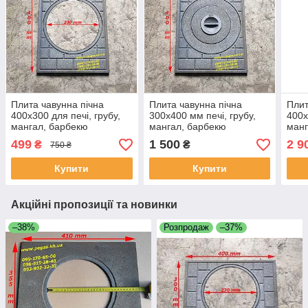
Плита чавунна пічна
Плита чавунна пічна
Плит
400х300 для печі, грубу,
300х400 мм печі, грубу,
400х
мангал, барбекю
мангал, барбекю
манг
499
1 500
2 9
₴
₴
750 ₴
Купити
Купити
Акційні пропозиції та новинки
–38%
Розпродаж
–37%