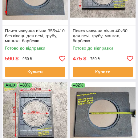
Плита чавунна пічна 355х410
Плита чавунна пічна 40х30
без кілець для печі, грубу,
для печі, грубу, мангал,
мангал, барбекю
барбекю
Готово до відправки
Готово до відправки
590
475
₴
₴
950 ₴
750 ₴
Купити
Купити
Акція
–33%
–32%