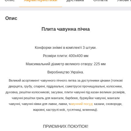
Опис
Плита чавунна пічна
Конфорки знімні в комплекті 3 штуки.
Розміри плити: 400х400 мм
Максимальний діаметр великого отвору: 225 мм
Виробництво Україна.
Великий асортимент чавунного пічного литва за доступними цінами (топкові
дверцята, грубу, спарені, піддувальні, сажетрускі прочищувальні, колосники,
духовка, решітки колосникові, засувки, плити чавунні під казан великих розмірів,
чавунні решітки гриль для мангали, барбекю, буржуйки чавунні, мангали
чавунні, чавунні ніжки для лавки, лавки, ч
авунний посуд:
казани, сковороди,
жаровні, каструлі wok, гусятниці, млинниці).​
ПРИЄМНИХ ПОКУПОК!