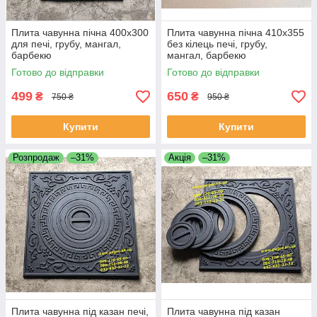
Плита чавунна пічна 400х300
Плита чавунна пічна 410х355
для печі, грубу, мангал,
без кілець печі, грубу,
барбекю
мангал, барбекю
Готово до відправки
Готово до відправки
499
650
₴
₴
750 ₴
950 ₴
Купити
Купити
Розпродаж
–31%
Акція
–31%
Плита чавунна під казан печі,
Плита чавунна під казан