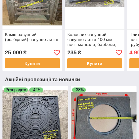
Камін чавунний
Колосник чавунний,
Плит
(розбірний) чавунне лиття
чавунне лиття 400 мм
печі
печі, мангали, барбекю,
груб
котли, камін
Руму
25 000
235
4 9
₴
₴
Купити
Купити
Акційні пропозиції та новинки
Розпродаж
–42%
–38%