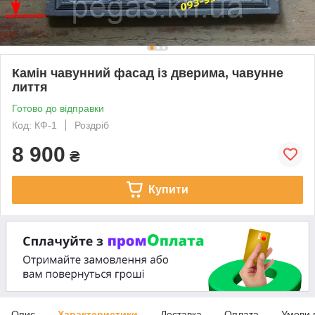
Камін чавунний фасад із дверима, чавунне
лиття
Готово до відправки
Код: КФ-1
Роздріб
8 900
₴
Купити
Опис
Характеристики
Доставка
Оплата
Умови 