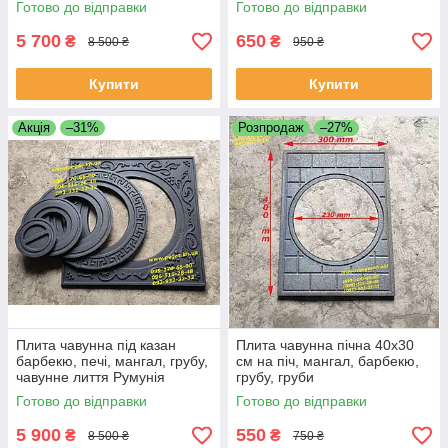
Готово до відправки
Готово до відправки
5 700
650
₴
₴
8 500 ₴
950 ₴
Купити
Купити
Акція
–31%
Розпродаж
–27%
Плита чавунна під казан
Плита чавунна пічна 40х30
барбекю, печі, мангал, грубу,
см на піч, мангал, барбекю,
чавунне лиття Румунія
грубу, груби
Готово до відправки
Готово до відправки
5 900
550
₴
₴
8 500 ₴
750 ₴