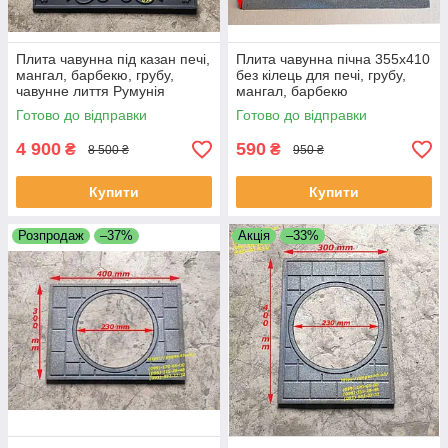
Плита чавунна під казан печі,
Плита чавунна пічна 355х410
мангал, барбекю, грубу,
без кілець для печі, грубу,
чавунне лиття Румунія
мангал, барбекю
Готово до відправки
Готово до відправки
4 900
590
₴
₴
8 500 ₴
950 ₴
Купити
Купити
Розпродаж
–37%
Акція
–33%