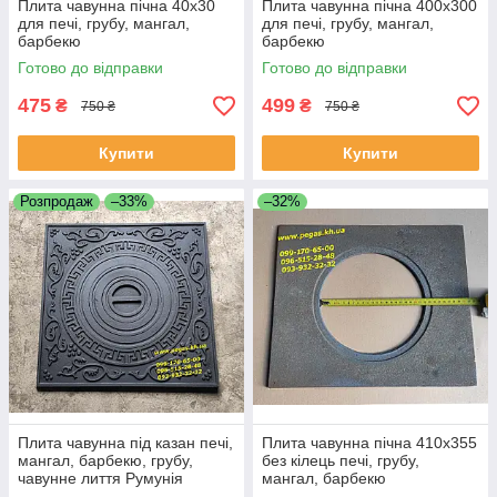
Плита чавунна пічна 40х30
Плита чавунна пічна 400х300
для печі, грубу, мангал,
для печі, грубу, мангал,
барбекю
барбекю
Готово до відправки
Готово до відправки
475
499
₴
₴
750 ₴
750 ₴
Купити
Купити
Розпродаж
–33%
–32%
Плита чавунна під казан печі,
Плита чавунна пічна 410х355
мангал, барбекю, грубу,
без кілець печі, грубу,
чавунне лиття Румунія
мангал, барбекю