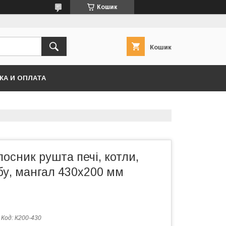
Кошик
Кошик
КА И ОПЛАТА
осник рушта печі, котли,
бу, мангал 430х200 мм
Код:
К200-430