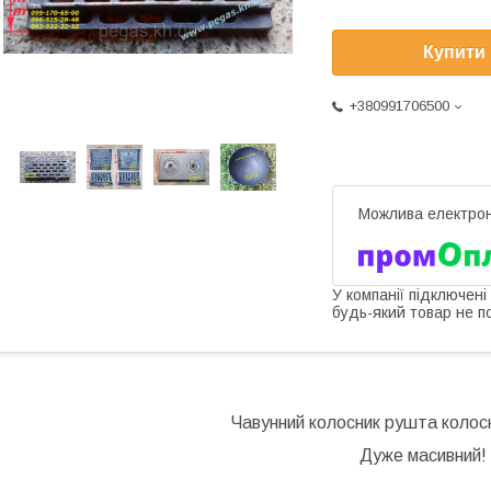
Купити
+380991706500
У компанії підключені
будь-який товар не п
Чавунний колосник рушта колос
Дуже масивний!