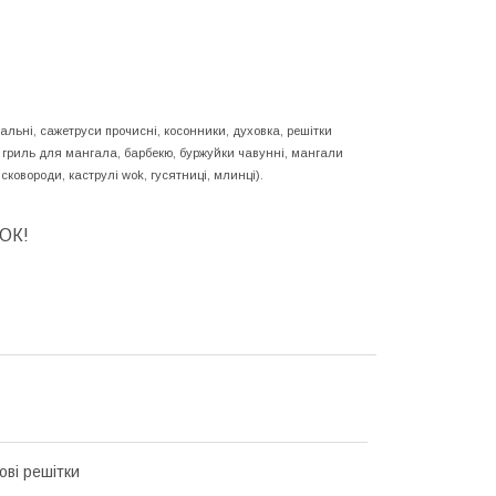
альні, сажетруси прочисні, косонники, духовка, решітки
ні гриль для мангала, барбекю, буржуйки чавунні, мангали
 сковороди, каструлі wok, гусятниці, млинці).
ОК!
ові решітки