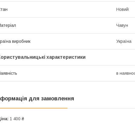
Стан
Новий
атеріал
Чавун
раїна виробник
Україна
Користувальницькі характеристики
аявність
в наявнос
нформація для замовлення
іна:
1 400 ₴