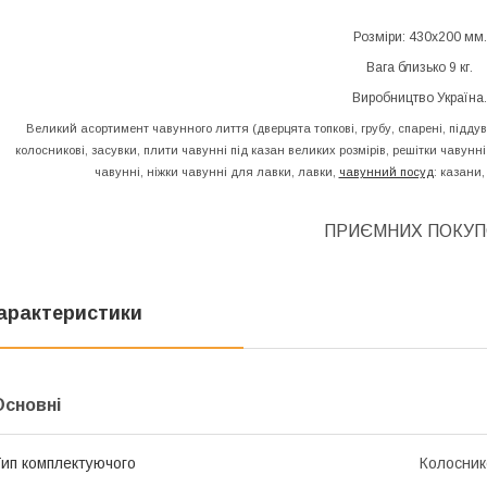
Розміри: 430х200 мм.
Вага близько 9 кг.
Виробництво Україна.
Великий асортимент чавунного лиття (дверцята топкові, грубу, спарені, піддув
колосникові, засувки, плити чавунні під казан великих розмірів, решітки чавун
чавунні, ніжки чавунні для лавки, лавки,
чавунний посуд
: казани,
ПРИЄМНИХ ПОКУП
арактеристики
Основні
ип комплектуючого
Колосник