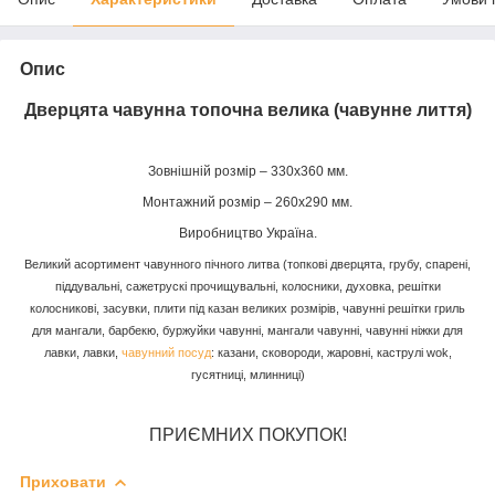
Опис
Дверцята чавунна топочна
велика
(чавунне лиття)
Зовнішній розмір
–
330х360 мм.
Монтажний розмір – 260х290 мм.
Виробництво Україна.
Великий асортимент чавунного пічного литва (топкові дверцята, грубу, спарені,
піддувальні, сажетрускі прочищувальні, колосники, духовка, решітки
колосникові, засувки, плити під казан великих розмірів, чавунні решітки гриль
для мангали, барбекю, буржуйки чавунні, мангали чавунні, чавунні ніжки для
лавки, лавки,
чавунний посуд
: казани, сковороди, жаровні, каструлі wok,
гусятниці, млинниці)
ПРИЄМНИХ ПОКУПОК!
Приховати