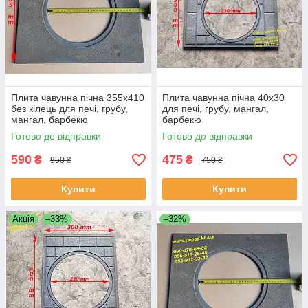
Плита чавунна пічна 355х410
Плита чавунна пічна 40х30
без кілець для печі, грубу,
для печі, грубу, мангал,
мангал, барбекю
барбекю
Готово до відправки
Готово до відправки
590
475
₴
₴
950 ₴
750 ₴
Купити
Купити
Акція
–33%
–32%