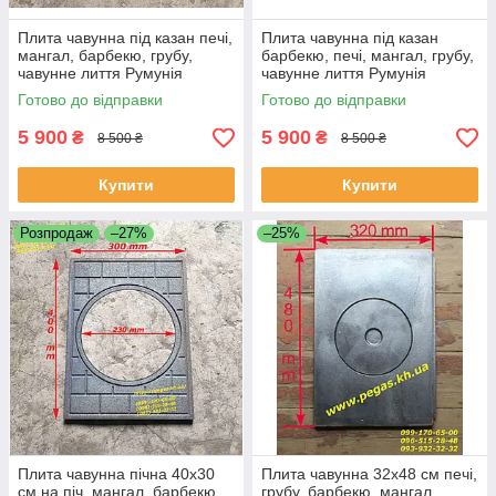
Плита чавунна під казан печі,
Плита чавунна під казан
мангал, барбекю, грубу,
барбекю, печі, мангал, грубу,
чавунне лиття Румунія
чавунне лиття Румунія
Готово до відправки
Готово до відправки
5 900
5 900
₴
₴
8 500 ₴
8 500 ₴
Купити
Купити
Розпродаж
–27%
–25%
Плита чавунна пічна 40х30
Плита чавунна 32х48 см печі,
см на піч, мангал, барбекю,
грубу, барбекю, мангал,