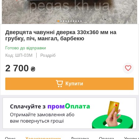
Дверцята чавунні дверка 330х360 мм на
грубку, піч, мангал, барбекю
Готово до відправки
Код: ШП-03М
Роздріб
2 700
₴
Купити
Опис
Характеристики
Доставка
Оплата
Умови 