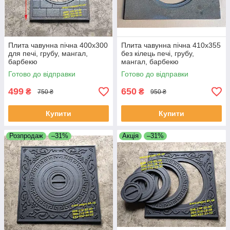
Плита чавунна пічна 400х300
Плита чавунна пічна 410х355
для печі, грубу, мангал,
без кілець печі, грубу,
барбекю
мангал, барбекю
Готово до відправки
Готово до відправки
499
650
₴
₴
750 ₴
950 ₴
Купити
Купити
Розпродаж
–31%
Акція
–31%