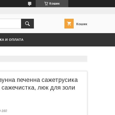
Кошик
Кошик
КА И ОПЛАТА
вунна печенна сажетрусика
 сажечистка, люк для золи
-160