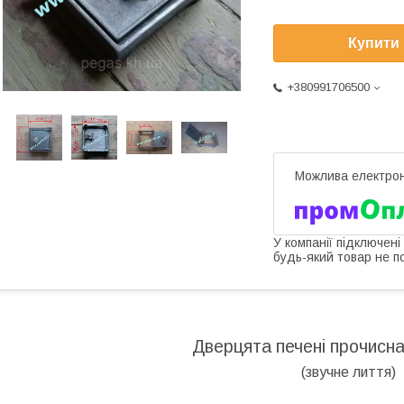
Купити
+380991706500
У компанії підключені
будь-який товар не п
Дверцята печені прочисн
(звучне лиття)