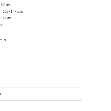
160 мм.
— 137х147 мм.
130 мм.
а.
ОК!
а