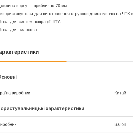
овжина ворсу — приблизно 70 мм
икористовується для виготовлення стружковідсмоктувачів на ЧПК 
ітка для систем аспірації ЧПУ.
ітка для пилососа
арактеристики
Основні
раїна виробник
Китай
Користувальницькі характеристики
иробник
Bailon