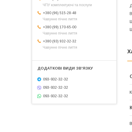
ЧПУ комплектуючі та послуги
Д
+380 (96) 515-28-48
В
Чавунне пічне лиття
Щ
+380 (99) 170-65-00
Щ
Чавунне пічне лиття
+380 (93) 932-32-32
Чавунне пічне лиття
Х
093-932-32-32
093-932-32-32
К
093-932-32-32
В