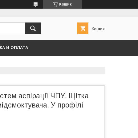
Кошик
Кошик
КА И ОПЛАТА
стем аспірації ЧПУ. Щітка
ідсмоктувача. У профілі