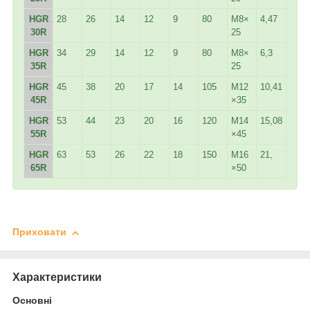
HGR
28
26
14
12
9
80
M8×
4,47
30R
25
HGR
34
29
14
12
9
80
M8×
6,3
35R
25
HGR
45
38
20
17
14
105
M12
10,41
45R
×35
HGR
53
44
23
20
16
120
M14
15,08
55R
×45
HGR
63
53
26
22
18
150
M16
21,
65R
×50
Приховати
Характеристики
Основні