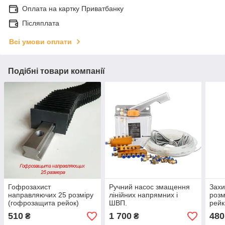
Оплата на картку Приватбанку
Післяплата
Всі умови оплати
Подібні товари компанії
Гофрозахист
Ручний насос змащення
Захи
направляючих 25 розміру
лінійних напрямних і
розм
(гофрозащита рейок)
ШВП.
рейк
510
1 700
480
₴
₴