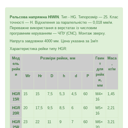
Рельсова напрямна HIWIN
. Тип - HG. Типорозмір — 25. Клас
точності — H. Відхилення за паралельністю — 0,018 мм/м.
Переважне використання в верстатах із числовим
програмним керуванням — ЧПУ (CNC). Монтаж зверху.
Напруга завдовжки 4000 мм. Цена указана за 1м/п
Характеристика рейки типу HGR:
Мод
Розміри рейки, мм
Гвин
Маса
ель
т
,
рейк
для
кг/м
и
рейк
Wr
Hr
D
h
d
P
и,
мм
HGR
15
15
7,5
5,3
4,5
60
M4×
1,45
15R
16
HGR
20
17,5
9,5
8,5
6
60
M5×
2,21
20R
16
HGR
23
22
11
9
7
60
M6×
3,21
25R
20