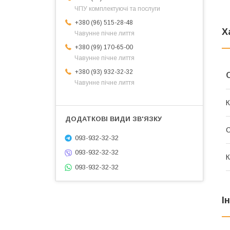
ЧПУ комплектуючі та послуги
+380 (96) 515-28-48
Х
Чавунне пічне лиття
+380 (99) 170-65-00
Чавунне пічне лиття
+380 (93) 932-32-32
Чавунне пічне лиття
К
093-932-32-32
093-932-32-32
К
093-932-32-32
І