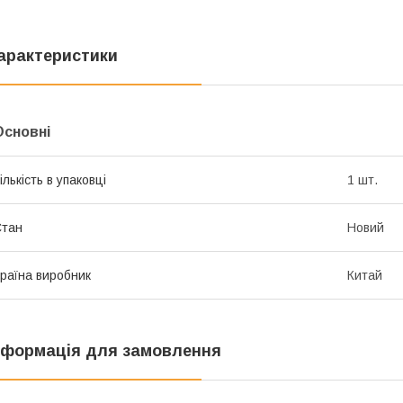
арактеристики
Основні
ількість в упаковці
1 шт.
Стан
Новий
раїна виробник
Китай
нформація для замовлення