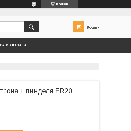
Кошик
Кошик
КА И ОПЛАТА
атрона шпинделя ER20