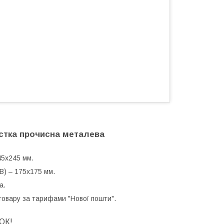
стка прочисна металева
45х245 мм.
В) – 175х175 мм.
а.
товару за тарифами "Нової пошти".
ОК!