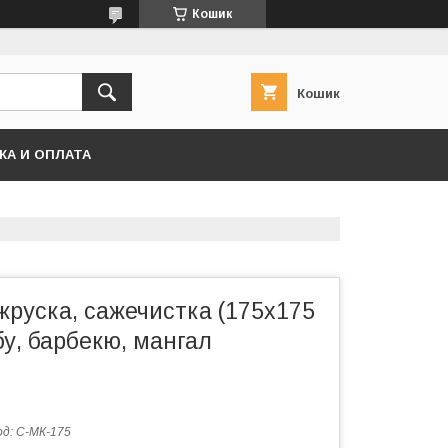
Кошик
Кошик
КА И ОПЛАТА
жруска, сажечистка (175х175
убу, барбекю, мангал
од:
С-МК-175