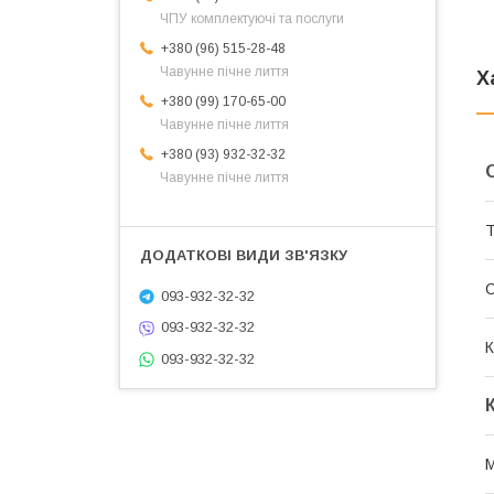
ЧПУ комплектуючі та послуги
+380 (96) 515-28-48
Чавунне пічне лиття
Х
+380 (99) 170-65-00
Чавунне пічне лиття
+380 (93) 932-32-32
Чавунне пічне лиття
Т
093-932-32-32
093-932-32-32
К
093-932-32-32
М