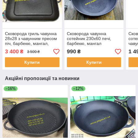
Сковорода гриль чавунна
Сковорода чавунна
Сков
28х28 з чавунним пресом
сотейник 230х60 печі,
соте
піч, барбекю, мангал,
барбекю, мангал
чаву
груби
барб
3 400
990
1 4
₴
₴
3 500 ₴
Купити
Купити
Акційні пропозиції та новинки
–16%
–12%