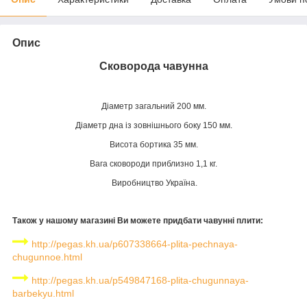
Опис
Сковорода чавунна
Діаметр загальний 200 мм.
Діаметр дна із зовнішнього боку 150 мм.
Висота бортика 35 мм.
Вага сковороди приблизно
1,1 кг
.
Виробництво Україна.
Також у нашому магазині Ви можете придбати чавунні плити:
http://pegas.kh.ua/p607338664-plita-pechnaya-
chugunnoe.html
http://pegas.kh.ua/p549847168-plita-chugunnaya-
barbekyu.html