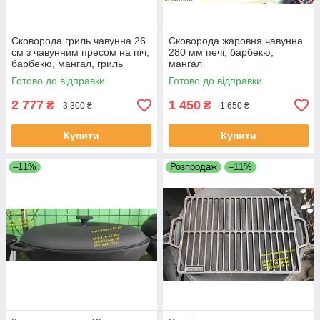
Сковорода гриль чавунна 26
Сковорода жаровня чавунна
см з чавунним пресом на піч,
280 мм печі, барбекю,
барбекю, мангал, гриль
мангал
Готово до відправки
Готово до відправки
2 777
1 450
₴
₴
3 300 ₴
1 650 ₴
Купити
Купити
–11%
Розпродаж
–11%