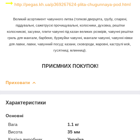
http://pegas.kh.ua/p369267624-plita-chugunnaya-pod.html
Великий асортимент чавунного литва (топкові дверцята, грубу, спарені,
піддувальні, сажетрускі прочищувальні, колосники, духовка, решітки
колосникові, засувки, плити чавунні під казан великих розмірів, чавунні решітки
гриль для мангали, барбекю, буржуйки чавунні, мангали чавунні, чавунні ніжки
для лавки, лавки, чавунний посуд: казани, сковороди, жаровні, каструлі wok,
гусятниці, млинниці).
ПРИЄМНИХ ПОКУПОК!
Приховати
Характеристики
Основні
Вага
1.1 кг
Висота
35 мм
Країна виробник
Україна