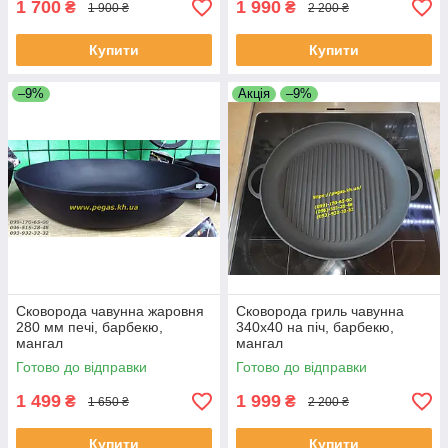
1 700
1 990
₴
₴
1 900 ₴
2 200 ₴
Купити
Купити
–9%
Акція
–9%
Сковорода чавунна жаровня
Сковорода гриль чавунна
280 мм печі, барбекю,
340х40 на піч, барбекю,
мангал
мангал
Готово до відправки
Готово до відправки
1 499
1 999
₴
₴
1 650 ₴
2 200 ₴
Купити
Купити