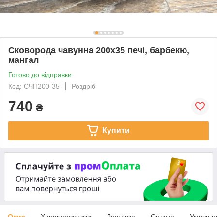
Сковорода чавунна 200х35 печі, барбекю,
мангал
Готово до відправки
Код: СЧП200-35
Роздріб
740
₴
Купити
Опис
Характеристики
Доставка
Оплата
Умови п